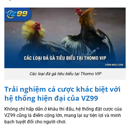
Các loại đá gà tiêu biểu tại Thomo VIP
Trải nghiệm cá cược khác biệt với
hệ thống hiện đại của VZ99
Không chỉ hấp dẫn ở khâu thi đấu, hệ thống đặt cược của
VZ99 cũng là điểm cộng lớn, mang lại sự tiện lợi và minh
bạch tuyệt đối cho người chơi.