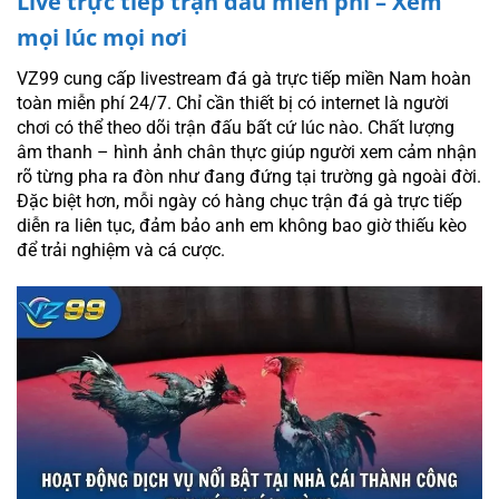
Live trực tiếp trận đấu miễn phí – Xem
mọi lúc mọi nơi
VZ99 cung cấp livestream đá gà trực tiếp miền Nam hoàn
toàn miễn phí 24/7. Chỉ cần thiết bị có internet là người
chơi có thể theo dõi trận đấu bất cứ lúc nào. Chất lượng
âm thanh – hình ảnh chân thực giúp người xem cảm nhận
rõ từng pha ra đòn như đang đứng tại trường gà ngoài đời.
Đặc biệt hơn, mỗi ngày có hàng chục trận đá gà trực tiếp
diễn ra liên tục, đảm bảo anh em không bao giờ thiếu kèo
để trải nghiệm và cá cược.