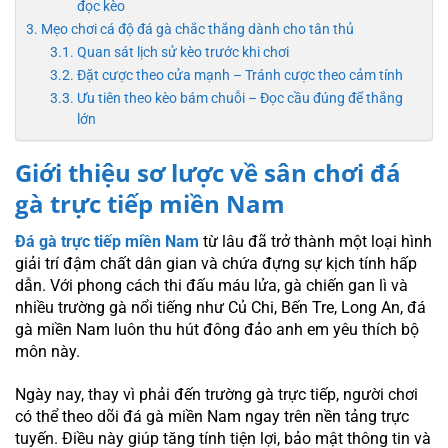
đọc kèo
Mẹo chơi cá độ đá gà chắc thắng dành cho tân thủ
Quan sát lịch sử kèo trước khi chơi
Đặt cược theo cửa mạnh – Tránh cược theo cảm tính
Ưu tiên theo kèo bám chuỗi – Đọc cầu đúng để thắng
lớn
Giới thiệu sơ lược về sân chơi đá
gà trực tiếp miền Nam
Đá gà trực tiếp miền Nam
từ lâu đã trở thành một loại hình
giải trí đậm chất dân gian và chứa đựng sự kịch tính hấp
dẫn. Với phong cách thi đấu máu lửa, gà chiến gan lì và
nhiều trường gà nổi tiếng như Củ Chi, Bến Tre, Long An, đá
gà miền Nam luôn thu hút đông đảo anh em yêu thích bộ
môn này.
Ngày nay, thay vì phải đến trường gà trực tiếp, người chơi
có thể theo dõi đá gà miền Nam ngay trên nền tảng trực
tuyến. Điều này giúp tăng tính tiện lợi, bảo mật thông tin và