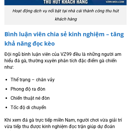
Hoạt động dịch vụ nổi bật tại nhà cái thành công thu hút
khách hàng
Bình luận viên chia sẻ kinh nghiệm – tăng
khả năng đọc kèo
Đội ngũ bình luận viên của VZ99 đều là những người am
hiểu đá gà, thường xuyên phân tích đặc điểm gà chiến
như:
Thể trạng – chân vảy
Phong độ ra đòn
Chiến thuật né đòn
Tốc độ di chuyển
Khi xem đá gà trực tiếp miền Nam, người chơi vừa giải trí
vừa tiếp thu được kinh nghiệm đọc trận giúp dự đoán