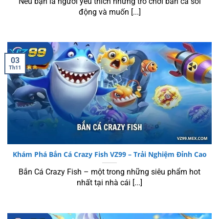
Nếu bạn là người yêu thích những trò chơi bắn cá sôi
động và muốn [...]
03
Th11
Khám Phá Bắn Cá Crazy Fish VZ99 – Trải Nghiệm Đỉnh Cao
Bắn Cá Crazy Fish – một trong những siêu phẩm hot
nhất tại nhà cái [...]